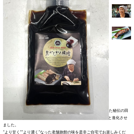
湯平温泉「旅館山城屋」の大女将が50年来に亘って作り続けた秘伝の田
楽味噌を、和食からスイーツまで幅広く使える万能調味料へと進化させ
ました。
“より甘く””より濃く”なった老舗旅館の味を是非ご自宅でお楽しみくだ