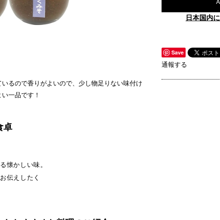
A
日本国内に
Save
通報する
ているので香りがよいので、少し物足りない味付け
よい一品です！
食卓
は
くる懐かしい味。
をお伝えしたく
。